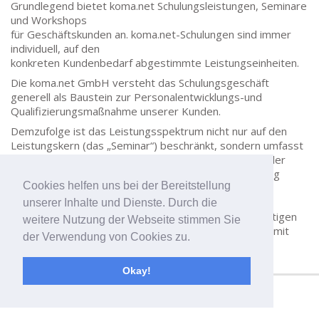
Grundlegend bietet koma.net Schulungsleistungen, Seminare
und Workshops
für Geschäftskunden an.
koma.net-Schulungen
sind immer
individuell, auf den
konkreten Kundenbedarf abgestimmte Leistungseinheiten.
Die
koma.net GmbH
versteht das Schulungsgeschäft
generell als Baustein zur Personalentwicklungs-und
Qualifizierungsmaßnahme unserer Kunden.
Demzufolge ist das Leistungsspektrum nicht nur auf den
Leistungskern (das „Seminar“) beschränkt,
sondern umfasst
unter anderem auch ein
Consulting
zur Vorbereitung der
Schulung und eine laufende Auswertung/Nachbereitung
Cookies helfen uns bei der Bereitstellung
solcher Maßnahmen.
unserer Inhalte und Dienste. Durch die
In den Bereichen
Office und Warenwirtschaft
beschäftigen
weitere Nutzung der Webseite stimmen Sie
wir Trainer, die aktiv an Kundenprojekten arbeiten. Somit
der Verwendung von Cookies zu.
kann Praxiserfahrung garantiert werden.
Okay!
koma.net GmbH - IT Systemhaus