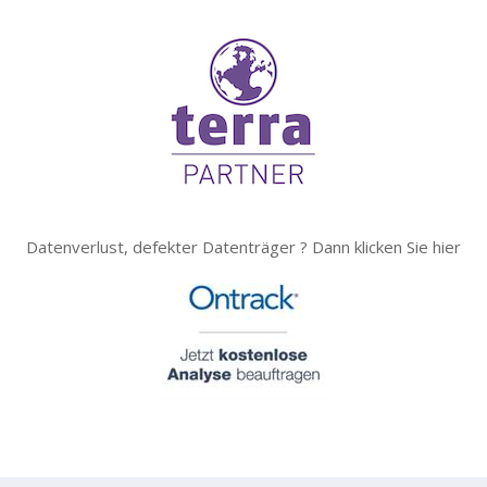
Datenverlust, defekter Datenträger ? Dann klicken Sie hier
tuttgart, Waiblingen, Göppingen, Mögglingen, Schorndorf, Lorch, St